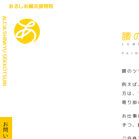
あるしあ鍼灸接骨院
ALCIA SHINKYU SEKKOTSUIN
腰
LOW
PAI
腰のツ
腰の痛み
例えば
LOWER-BACK PAIN
方は、
寄り掛
お仕事
お
ずつ、
問
い
ご自身