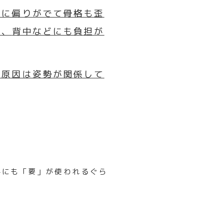
肉に偏りがでて骨格も歪
節、
背中などにも負担が
の原因は姿勢が関係して
字にも「要」が使われるぐら