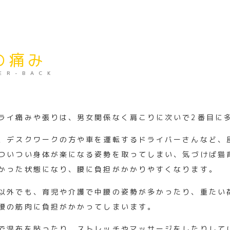
の痛み
ER-BACK
N
ライ痛みや張りは、男女関係なく肩こりに次いで2番目に
、デスクワークの方や車を運転するドライバーさんなど、
ついつい身体が楽になる姿勢を取ってしまい、
気づけば猫
かった状態になり、
腰に負担がかかりやすくなります。
以外でも、育児や介護で中腰の姿勢が多かったり、
重たい
腰の筋肉に負担がかかってしまいます。
で湿布を貼ったり、
ストレッチやマッサージをしたりして