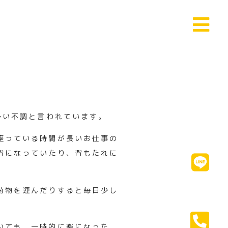
多
い不調と言われています。
座っている時間が長いお仕事の
背になっていたり、
背もたれに
荷物を運んだりすると毎日少し
いても、
一時的に楽になった