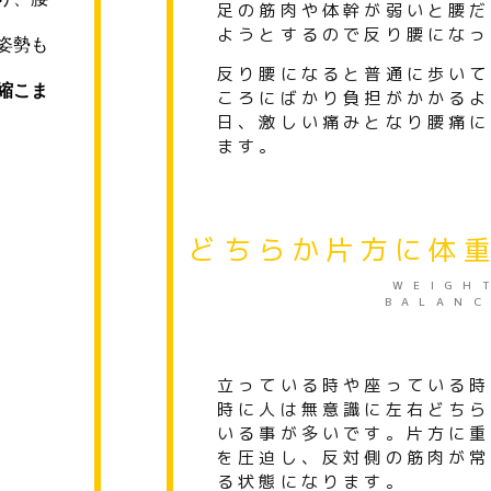
足の筋肉や体幹が弱いと腰だ
ようとするので反り腰になっ
姿勢も
反り腰になると普通に歩いて
縮こま
ころにばかり負担が
かかるよ
日、
激しい痛みとなり腰痛に
ます。
どちらか片方に体
WEIGH
BALANC
立っている時や座っている時
時に人は無意識に左右どちら
いる
事が多いです。片方に重
を圧迫し、
反対側の筋肉が常
る状態になります。