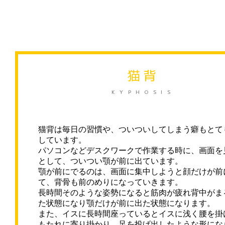
猫背
KYPHOSIS
猫背は毎日の習慣や、
ついついしてしまう癖もとて
しています。
パソコンなどデスクワークで作業する時に、画面を
として、
ついつい顎が前に出ています。
顎が前にでるのは、画面に集中しようと顔だけが前
て、
背骨も前のめりになっていきます。
長時間そのような姿勢になると筋肉が疲れ背中がま
た状態に
なり顎だけが前に出た状態になります。
また、イスに長時間座っているとイスに浅く腰を掛
もたれに寄り掛かり、足を投げ出したような形にな