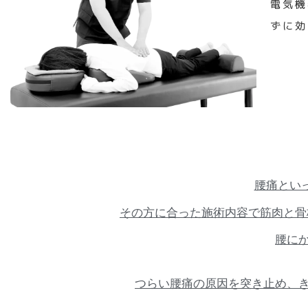
電気機
ずに効
腰痛とい
その方に合った施術内容で筋肉と骨
腰に
つらい腰痛の原因を突き止め、