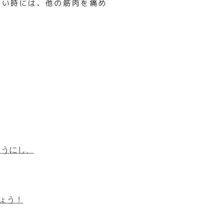
ない時
には、
他の筋肉を痛め
ようにし、
ょう！