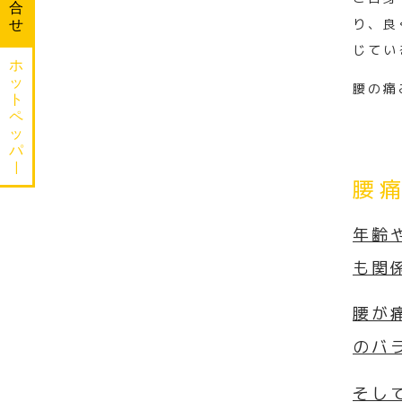
合
り、良
せ
じてい
ホ
ッ
腰の痛
ト
ペ
ッ
パ
|
腰
年齢
も関
腰が
のバ
そし