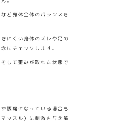
せん。
格など身体全体のバランスを
。
づきにくい身体のズレや足の
入念にチェックします。
。
そして歪みが取れた状態で
れず腰
痛になっている場合も
ーマッスル）
に刺激を与え筋