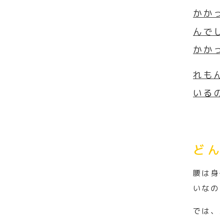
かか
んで
かか
れも
いる
ど
腰は身
いなの
では、