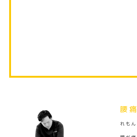
腰
れもん