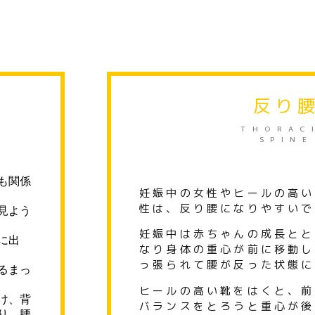
反り
THORAC
SPINE
も関係
妊娠中の女性やヒールの高い
性は、
反り腰になりやすいで
見よう
妊娠中は赤ちゃんの成長とと
に出
なり身体の重心が前
に移動し
っ張られて腰が反った状態に
るまっ
ヒールの高い靴をはくと、
前
け、
背
バランスをとろうと重心が後
り、
腰